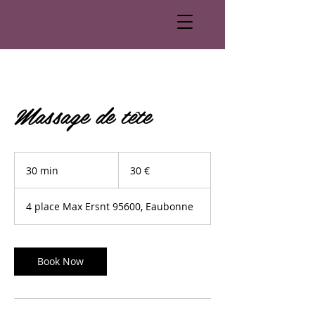
Massage de tête
30
euros
30 min
3
30 €
0
m
4 place Max Ersnt 95600, Eaubonne
i
n
Book Now