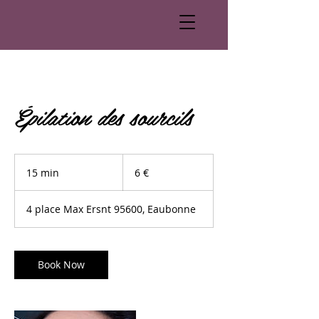
Épilation des sourcils
6
euros
15 min
1
6 €
5
m
4 place Max Ersnt 95600, Eaubonne
i
n
Book Now